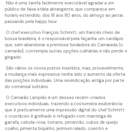
Não é uma tarefa facilmente executável agradar a um
público de faixa etária abrangente, que comparece em
horário estendido: dos 18 aos 80 anos, do almoço ao jantar,
passando pela happy hour.
O chef executivo François Schmitt, um francês cheio de
bossa brasileira, é o responsável pela façanha: um cardápio
que, sem abandonar a premissa fundadora do Camarada (o
camarão), contempla outras opções culinárias e não perde o
gingado.
São vários os novos pratos inseridos, mas, provavelmente,
a mudança mais expressiva tenha sido o aumento da oferta
das porções individuais. Uma reivindicação antiga por parte
do comensal solitário.
O Camarão Lampião é um desses recém-criados
executivos individuais, trazendo a costumeira exuberância
que é praticamente uma impressão digital do chef Schmitt:
o crustáceo é grelhado e refogado com manteiga de
garrafa, cebola-roxa, tomate, pimentão, cubos de queijo
coalho, pimenta biquinho, jerimum ralado, coentro e